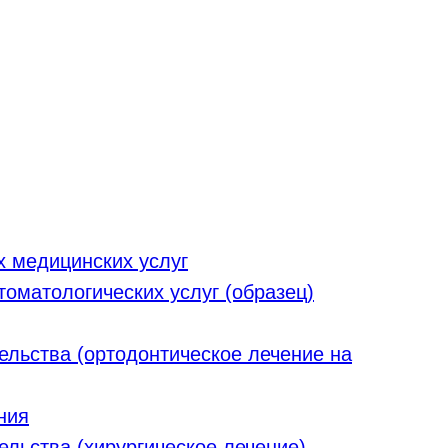
х медицинских услуг
оматологических услуг (образец)
льства (ортодонтическое лечение на
ния
льства (хирургическое лечение)