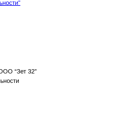
ьности"
ООО “Зет 32”
льности