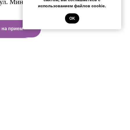
 ул. Минигали Губайдуллина, 11
использованием файлов cookie.
OK
 на прием
звонок